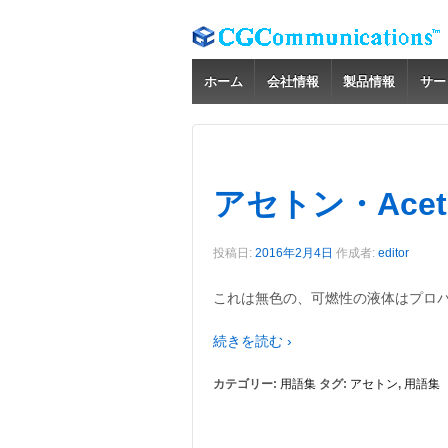
ホーム
会社情報
製品情報
サー
アセトン・Acet
投稿日:
2016年2月4日
作成者:
editor
これは無色の、可燃性の液体はプロパ
続きを読む ›
カテゴリー:
用語集
タグ:
アセトン
,
用語集