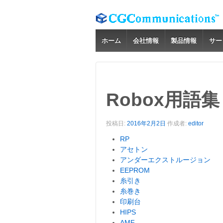
ホーム
会社情報
製品情報
サー
Robox用語集
投稿日:
2016年2月2日
作成者:
editor
RP
アセトン
アンダーエクストルージョン
EEPROM
糸引き
糸巻き
印刷台
HIPS
AMF