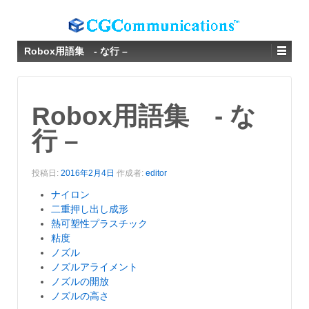
Robox用語集 - な行 –
Robox用語集 - な
行 –
投稿日:
2016年2月4日
作成者:
editor
ナイロン
二重押し出し成形
熱可塑性プラスチック
粘度
ノズル
ノズルアライメント
ノズルの開放
ノズルの高さ